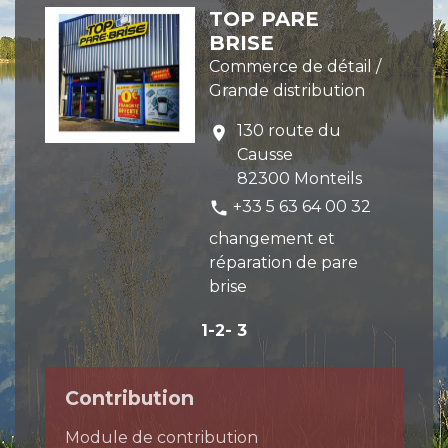
TOP PARE
BRISE
Commerce de détail /
Grande distribution
130 route du
location_on
Causse
82300 Monteils
+33 5 63 64 00 32
phone
changement et
réparation de pare
brise
1
-2
-
3
Contribution
Module de contribution