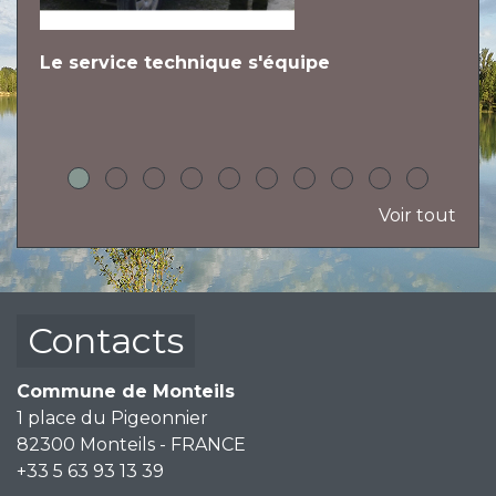
Le service technique s'équipe
L
h
Voir tout
Contacts
Commune de Monteils
1 place du Pigeonnier
82300 Monteils - FRANCE
+33 5 63 93 13 39