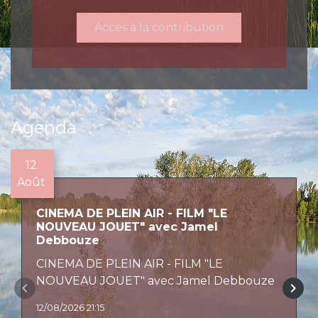
Accès à la contribution
Agenda
12
Août
CINEMA DE PLEIN AIR - FILM "LE
NOUVEAU JOUET" avec Jamel
Debbouze
CINEMA DE PLEIN AIR - FILM "LE
NOUVEAU JOUET" avec Jamel Debbouze
keyboard_arrow_left
keyboard_arrow_right
12/08/2026 21:15