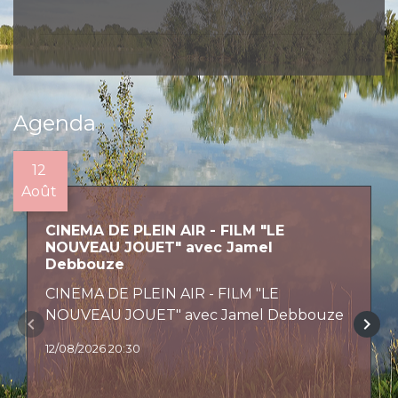
Agenda
12
Août
CINEMA DE PLEIN AIR - FILM "LE
NOUVEAU JOUET" avec Jamel
Debbouze
CINEMA DE PLEIN AIR - FILM "LE
NOUVEAU JOUET" avec Jamel Debbouze
keyboard_arrow_left
keyboard_arrow_right
12/08/2026 20:30