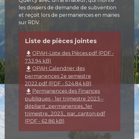
Quercy avec un animateur, qui monte
les dossiers de demande de subvention
et reçoit lors de permanences en mairies
sur RDV.
Liste de pièces jointes
file_download
OPAH-Liste des Pièces.pdf (PDF -
733.94 kB)
file_download
OPAH Calendrier des
permanences 2e semestre
2022.pdf (PDF - 524.84 kB)
file_download
Permanences des Finances
publiques - 1er trimestre 2023--
dépliant_permanences_1er
trimestre_2023_ par_canton.pdf
(PDF - 62.86 kB)