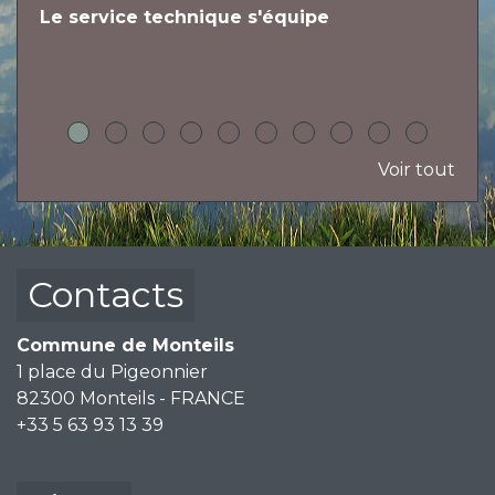
Le service technique s'équipe
L
h
Voir tout
Contacts
Commune de Monteils
1 place du Pigeonnier
82300 Monteils - FRANCE
+33 5 63 93 13 39