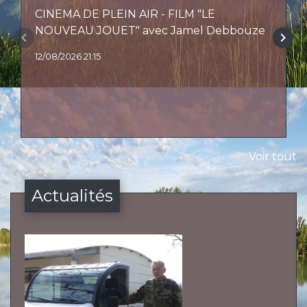
CINEMA DE PLEIN AIR - FILM "LE
NOUVEAU JOUET" avec Jamel Debbouze
keyboard_arrow_left
keyboard_arrow_right
12/08/2026 21:15
Voir tout
Actualités