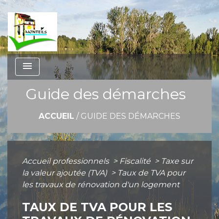
menu
Guide des démarches
ACCUEIL
/
GUIDE DES DÉMARCHES
Accueil professionnels
>
Fiscalité
>
Taxe sur
la valeur ajoutée (TVA)
>
Taux de TVA pour
les travaux de rénovation d'un logement
TAUX DE TVA POUR LES