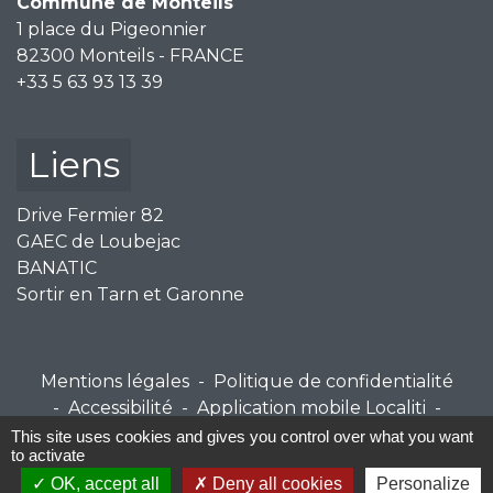
Commune de Monteils
1 place du Pigeonnier
82300 Monteils - FRANCE
+33 5 63 93 13 39
Liens
Drive Fermier 82
GAEC de Loubejac
BANATIC
Sortir en Tarn et Garonne
Mentions légales
-
Politique de confidentialité
-
Accessibilité
-
Application mobile Localiti
-
Plan du site
-
Gestion des cookies
This site uses cookies and gives you control over what you want
to activate
OK, accept all
Deny all cookies
Personalize
Site créé en partenariat avec Réseau des Communes