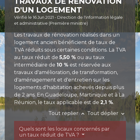
TRAVAUX DE RÉNOVATION
D'UN LOGEMENT
Vérifié le 16 Jun 2021 - Direction de l'information légale
et administrative (Première ministre)
Les travaux de rénovation réalisés dans un
logement ancien bénéficient de taux de
TVA réduits sous certaines conditions. La TVA
au taux réduit de
5,50 %
ou au taux
intermédiaire de
10 %
est réservée aux
travaux d'amélioration, de transformation,
d'aménagement et d'entretien sur les
logements d'habitation achevés depuis plus
de 2 ans. En Guadeloupe, Martinique et à La
Réunion, le taux applicable est de
2,1 %
.
Tout replier
Tout déplier
keyboard_arrow_up
keyboard_arrow_down
Quels sont les locaux concernés par
un taux réduit de TVA ?