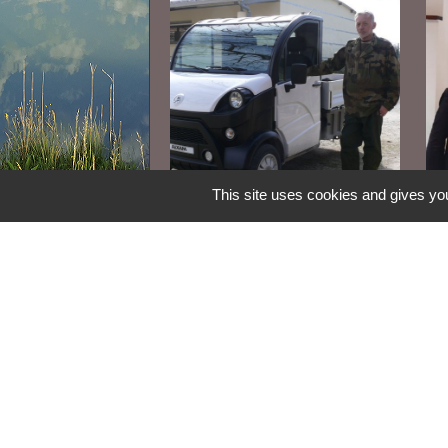
This site uses cookies and gives you
Le service technique
L'
s'équipe
cy
Be