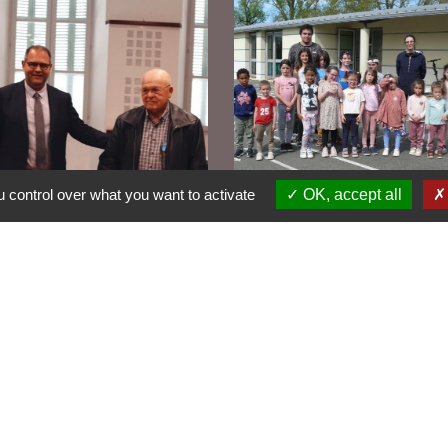
 control over what you want to activate
OK, accept all
engagement associatif
Le centre de loisirs fête
négétique honore
ans d'activités éducativ
rnard Frézal
et ludiques