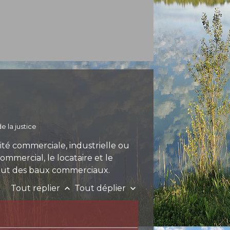
e la justice
ité commerciale, industrielle ou
ommercial, le locataire et le
atut des baux commerciaux.
Tout replier
Tout déplier
keyboard_arrow_up
keyboard_arrow_down