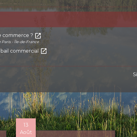
open_in_new
e commerce ?
Paris - Île-de-France
open_in_new
 bail commercial
S
13
Août