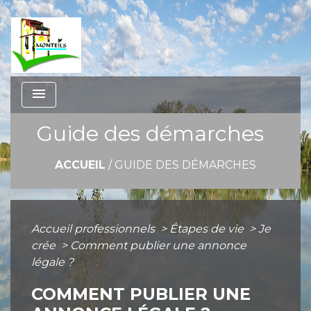
menu
Guide des démarches
ACCUEIL
/
GUIDE DES DÉMARCHES
Accueil professionnels
>
Étapes de vie
>
Je
crée
>
Comment publier une annonce
légale ?
COMMENT PUBLIER UNE