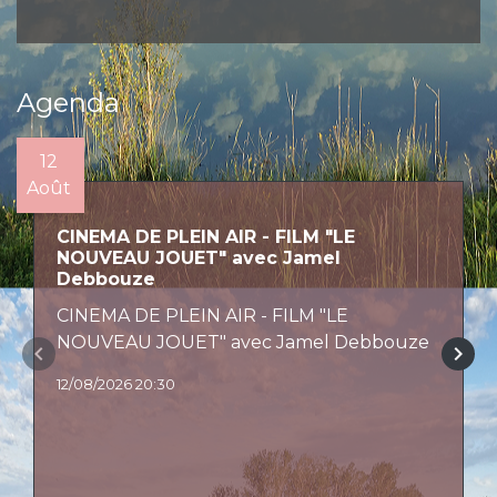
Agenda
12
Août
CINEMA DE PLEIN AIR - FILM "LE
NOUVEAU JOUET" avec Jamel
Debbouze
CINEMA DE PLEIN AIR - FILM "LE
NOUVEAU JOUET" avec Jamel Debbouze
keyboard_arrow_left
keyboard_arrow_right
12/08/2026 20:30