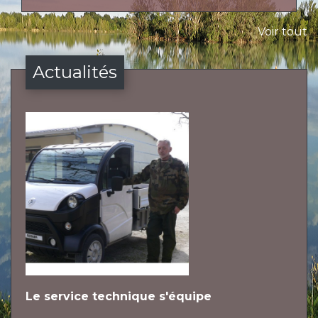
Voir tout
Actualités
Le service technique s'équipe
L
h