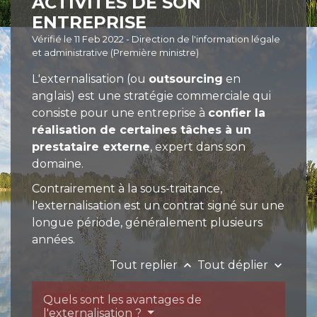
ACTIVITÉS DE SON
ENTREPRISE
Vérifié le 11 Feb 2022 - Direction de l'information légale
et administrative (Première ministre)
L'externalisation (ou
outsourcing
en
anglais) est une stratégie commerciale qui
consiste pour une entreprise à
confier la
réalisation de certaines tâches à un
prestataire externe
, expert dans son
domaine.
Contrairement à la sous-traitance,
l'externalisation est un contrat signé sur une
longue période, généralement plusieurs
années.
Tout replier
Tout déplier
keyboard_arrow_up
keyboard_arrow_down
Quels sont les avantages de
l'externalisation ?