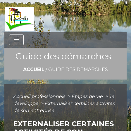
menu
Guide des démarches
ACCUEIL
/
GUIDE DES DÉMARCHES
Accueil professionnels
>
Étapes de vie
>
Je
développe
>
Externaliser certaines activités
de son entreprise
EXTERNALISER CERTAINES