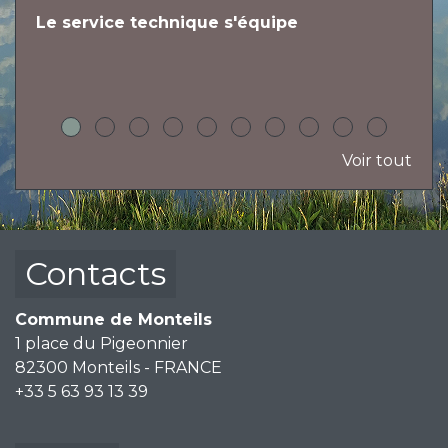
Le service technique s'équipe
L
h
Voir tout
Contacts
Commune de Monteils
1 place du Pigeonnier
82300 Monteils - FRANCE
+33 5 63 93 13 39