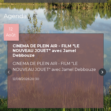
Agenda
12
Août
CINEMA DE PLEIN AIR - FILM "LE
NOUVEAU JOUET" avec Jamel
Debbouze
CINEMA DE PLEIN AIR - FILM "LE
NOUVEAU JOUET" avec Jamel Debbouze
keyboard_arrow_left
keyboard_arrow_right
12/08/2026 20:30