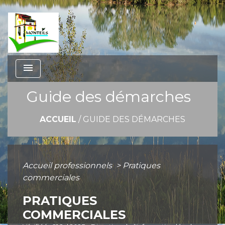
menu
Guide des démarches
ACCUEIL
/
GUIDE DES DÉMARCHES
Accueil professionnels
>
Pratiques
commerciales
PRATIQUES
COMMERCIALES