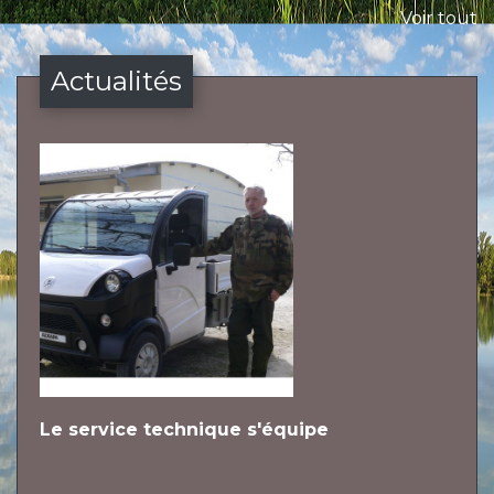
Voir tout
Actualités
Le service technique s'équipe
L
h