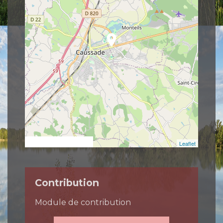
location_on
© OpenStreetMap
Leaflet
Contribution
Module de contribution