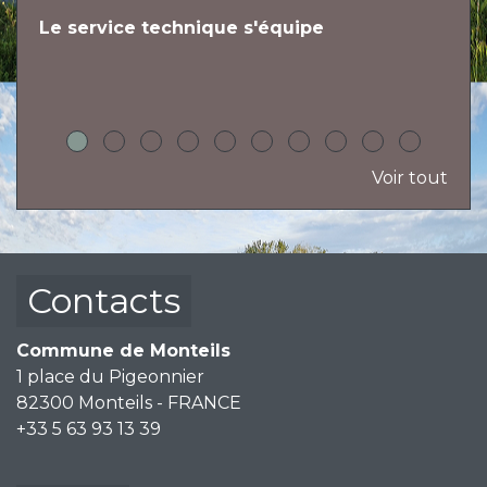
Le service technique s'équipe
L
h
Voir tout
Contacts
Commune de Monteils
1 place du Pigeonnier
82300 Monteils - FRANCE
+33 5 63 93 13 39