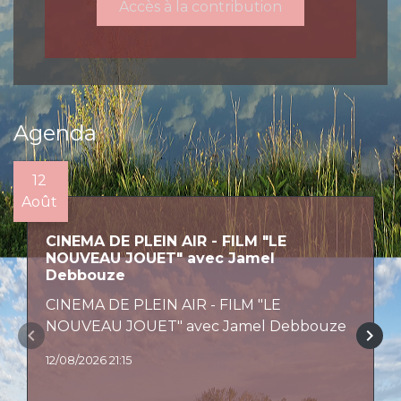
Accès à la contribution
Agenda
12
Août
CINEMA DE PLEIN AIR - FILM "LE
NOUVEAU JOUET" avec Jamel
Debbouze
CINEMA DE PLEIN AIR - FILM "LE
NOUVEAU JOUET" avec Jamel Debbouze
keyboard_arrow_left
keyboard_arrow_right
12/08/2026 21:15