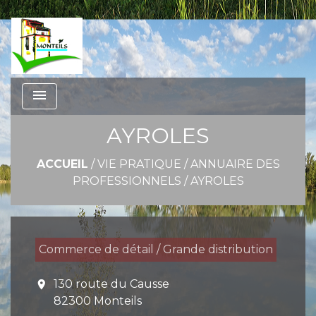
menu
AYROLES
ACCUEIL
/
VIE PRATIQUE
/
ANNUAIRE DES
PROFESSIONNELS
/
AYROLES
Commerce de détail / Grande distribution
130 route du Causse
location_on
82300 Monteils