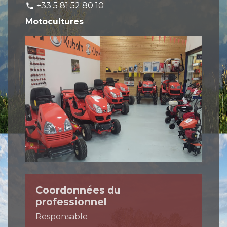
+33 5 81 52 80 10
phone
Motocultures
Coordonnées du
professionnel
Responsable