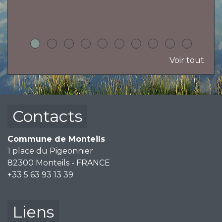
h
Voir tout
Contacts
Commune de Monteils
1 place du Pigeonnier
82300 Monteils - FRANCE
+33 5 63 93 13 39
Liens