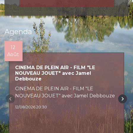
Agenda
12
Août
CINEMA DE PLEIN AIR - FILM "LE
NOUVEAU JOUET" avec Jamel
Debbouze
CINEMA DE PLEIN AIR - FILM "LE
NOUVEAU JOUET" avec Jamel Debbouze
keyboard_arrow_left
keyboard_arrow_right
12/08/2026 20:30