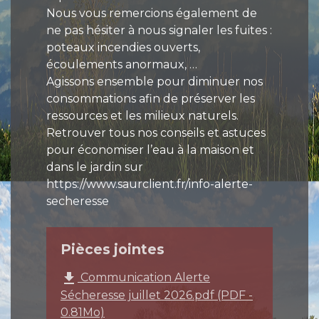
Nous vous remercions également de
ne pas hésiter à nous signaler les fuites :
poteaux incendies ouverts,
écoulements anormaux, …
Agissons ensemble pour diminuer nos
consommations afin de préserver les
ressources et les milieux naturels.
Retrouver tous nos conseils et astuces
pour économiser l’eau à la maison et
dans le jardin sur
https://www.saurclient.fr/info-alerte-
secheresse
Pièces jointes
file_download
Communication Alerte
Sécheresse juillet 2026.pdf (PDF -
0.81Mo)