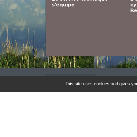
s'équipe
cy
Be
Contacts
This site uses cookies and gives you
Commune de Monteils
1 place du Pigeonnier
82300 Monteils - FRANCE
+33 5 63 93 13 39