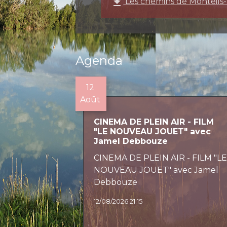
file_download
Les chemins de Monteils-
Agenda
12
Août
CINEMA DE PLEIN AIR - FILM
"LE NOUVEAU JOUET" avec
Jamel Debbouze
CINEMA DE PLEIN AIR - FILM "L
NOUVEAU JOUET" avec Jamel
Debbouze
12/08/2026 21:15