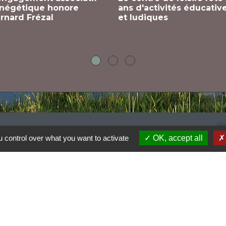
négétique honore
ans d'activités éducativ
rnard Frézal
et ludiques
 control over what you want to activate
OK, accept all
Dr
G
B
So