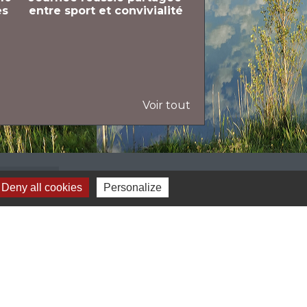
es
entre sport et convivialité
un concert solida
Voir tout
Liens
Deny all cookies
Personalize
ive Fermier 82
AEC de Loubejac
ANATIC
rtir en Tarn et Garonne