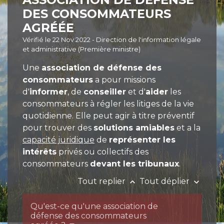
DES CONSOMMATEURS
AGRÉÉE
Vérifié le 22 Nov 2022 - Direction de l'information légale
et administrative (Première ministre)
Une
association de défense des
consommateurs
a pour missions
d'
informer
, de
conseiller
et d'
aider
les
consommateurs à régler les litiges de la vie
quotidienne
. Elle peut agir à titre préventif
pour trouver des
solutions amiables
et a la
capacité juridique
de
représenter les
intérêts
privés ou collectifs des
consommateurs
devant les tribunaux
.
Tout replier
Tout déplier
keyboard_arrow_up
keyboard_arrow_down
Qu'est-ce qu'une association de
défense des consommateurs