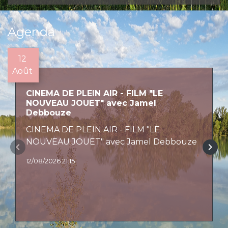
Agenda
12
Août
CINEMA DE PLEIN AIR - FILM "LE
NOUVEAU JOUET" avec Jamel
Debbouze
CINEMA DE PLEIN AIR - FILM "LE
NOUVEAU JOUET" avec Jamel Debbouze
keyboard_arrow_left
keyboard_arrow_right
12/08/2026 21:15