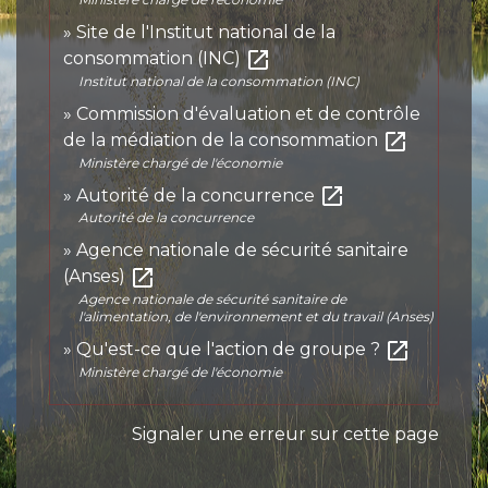
Site de l'Institut national de la
open_in_new
consommation (INC)
Institut national de la consommation (INC)
Commission d'évaluation et de contrôle
open_in_new
de la médiation de la consommation
Ministère chargé de l'économie
open_in_new
Autorité de la concurrence
Autorité de la concurrence
Agence nationale de sécurité sanitaire
open_in_new
(Anses)
Agence nationale de sécurité sanitaire de
l'alimentation, de l'environnement et du travail (Anses)
open_in_new
Qu'est-ce que l'action de groupe ?
Ministère chargé de l'économie
Signaler une erreur sur cette page