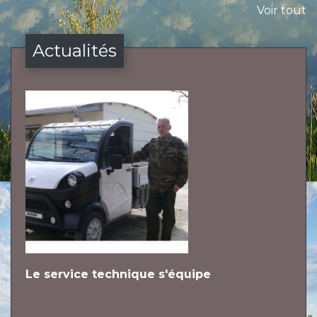
Voir tout
Actualités
Le service technique s'équipe
L
h