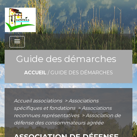
menu
Guide des démarches
ACCUEIL
/
GUIDE DES DÉMARCHES
Accueil associations
>
Associations
spécifiques et fondations
>
Associations
reconnues représentatives
>
Association de
défense des consommateurs agréée
ASSOCIATION DE DÉFENSE