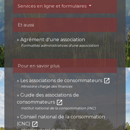
Services en ligne et formulaires
Et aussi
Agrément d'une association
Formalités administratives d'une association
Pour en savoir plus
open_in_new
Les associations de consommateurs
Ministère chargé des finances
Guide des associations de
open_in_new
consommateurs
Institut national de la consommation (INC)
Conseil national de la consommation
open_in_new
(CNC)
Ministère chargé de l'économie