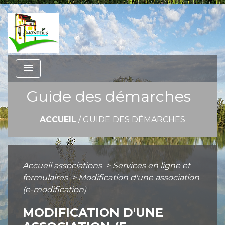
menu
Guide des démarches
ACCUEIL
/
GUIDE DES DÉMARCHES
Accueil associations
>
Services en ligne et
formulaires
>
Modification d'une association
(e-modification)
MODIFICATION D'UNE