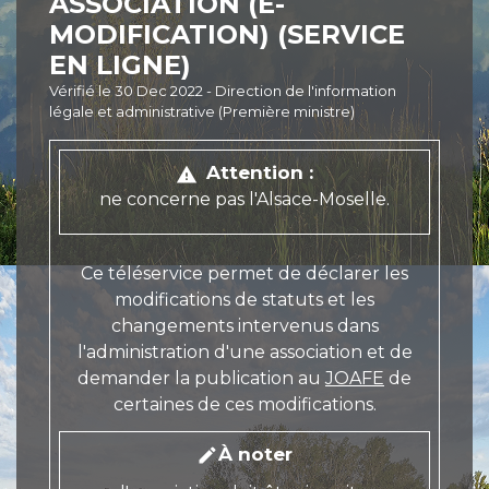
ASSOCIATION (E-
MODIFICATION) (SERVICE
EN LIGNE)
Vérifié le 30 Dec 2022 - Direction de l'information
légale et administrative (Première ministre)
Attention :
warning
ne concerne pas l'Alsace-Moselle.
Ce téléservice permet de déclarer les
modifications de statuts et les
changements intervenus dans
l'administration d'une association et de
demander la publication au
JOAFE
de
certaines de ces modifications.
À noter
edit