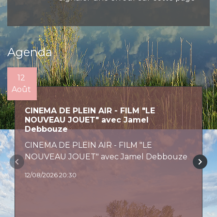
Agenda
12
Août
CINEMA DE PLEIN AIR - FILM "LE
NOUVEAU JOUET" avec Jamel
Debbouze
CINEMA DE PLEIN AIR - FILM "LE
NOUVEAU JOUET" avec Jamel Debbouze
keyboard_arrow_left
keyboard_arrow_right
12/08/2026 20:30