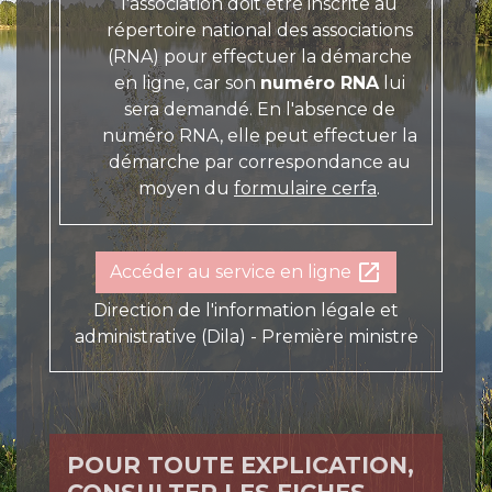
l'association doit être inscrite au
répertoire national des associations
(RNA) pour effectuer la démarche
en ligne, car son
numéro RNA
lui
sera demandé. En l'absence de
numéro RNA, elle peut effectuer la
démarche par correspondance au
moyen du
formulaire cerfa
.
open_in_new
Accéder au service en ligne
Direction de l'information légale et
administrative (Dila) - Première ministre
POUR TOUTE EXPLICATION,