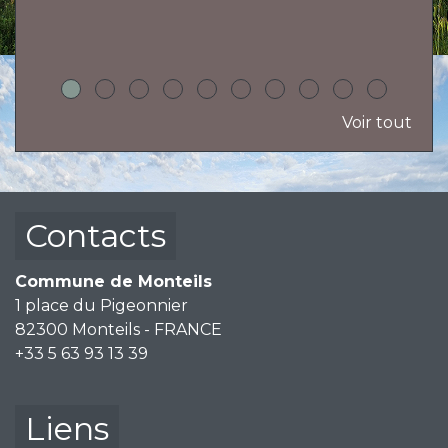
h
Voir tout
Contacts
Commune de Monteils
1 place du Pigeonnier
82300 Monteils - FRANCE
+33 5 63 93 13 39
Liens