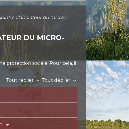
joint-collaborateur du micro-
ATEUR DU MICRO-
e protection sociale. Pour cela, il
Tout replier
Tout déplier
keyboard_arrow_up
keyboard_arrow_down
 ?