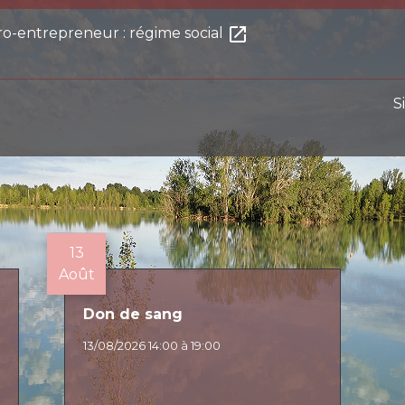
open_in_new
ro-entrepreneur : régime social
S
13
Août
Don de sang
13/08/2026 14:00 à 19:00
E