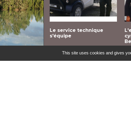
Le service technique
L'
s'équipe
cy
Be
This site uses cookies and gives you
Contacts
Commune de Monteils
1 place du Pigeonnier