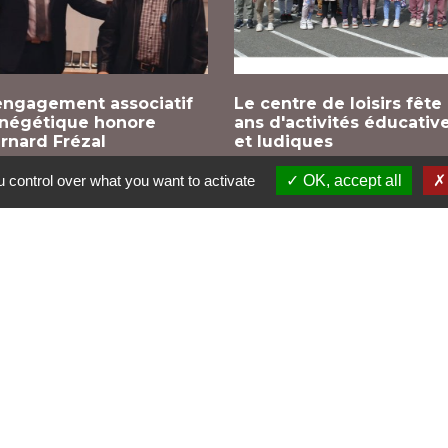
engagement associatif
Le centre de loisirs fête
négétique honore
ans d'activités éducativ
rnard Frézal
et ludiques
 control over what you want to activate
OK, accept all
Dr
G