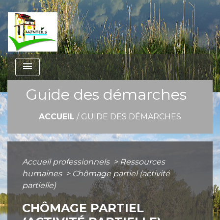
menu
Guide des démarches
ACCUEIL
/
GUIDE DES DÉMARCHES
Accueil professionnels
>
Ressources
humaines
>
Chômage partiel (activité
partielle)
CHÔMAGE PARTIEL