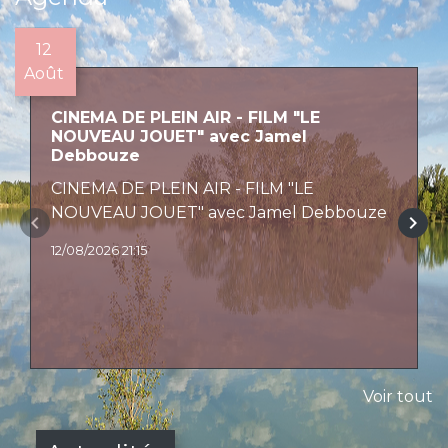
12
Août
CINEMA DE PLEIN AIR - FILM "LE
NOUVEAU JOUET" avec Jamel
Debbouze
CINEMA DE PLEIN AIR - FILM "LE
NOUVEAU JOUET" avec Jamel Debbouze
keyboard_arrow_left
keyboard_arrow_right
12/08/2026 21:15
Voir tout