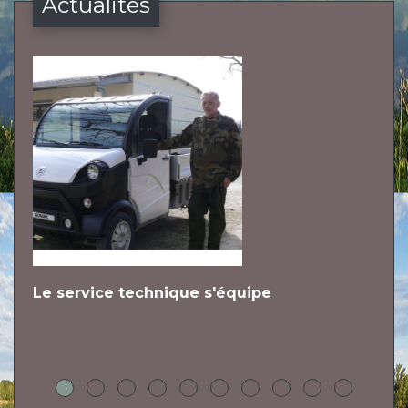
Actualités
Le service technique s'équipe
L
h