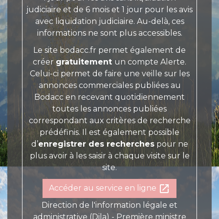
judiciaire et de 6 mois et 1 jour pour les avis
avec liquidation judiciaire. Au-delà, ces
informations ne sont plus accessibles.
Le site bodacc.fr permet également de
créer
gratuitement
un compte Alerte.
Celui-ci permet de faire une veille sur les
annonces commerciales publiées au
Bodacc en recevant quotidiennement
toutes les annonces publiées
correspondant aux critères de recherche
prédéfinis. Il est également possible
d’
enregistrer des recherches
pour ne
plus avoir à les saisir à chaque visite sur le
site.
open_in_new
Accéder au service en ligne
Direction de l'information légale et
administrative (Dila) - Première ministre