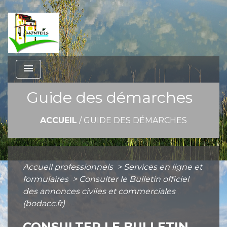
menu
Guide des démarches
ACCUEIL
/
GUIDE DES DÉMARCHES
Accueil professionnels
>
Services en ligne et
formulaires
>
Consulter le Bulletin officiel
des annonces civiles et commerciales
(bodacc.fr)
CONSULTER LE BULLETIN