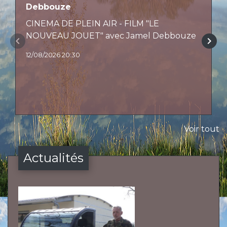
Debbouze
CINEMA DE PLEIN AIR - FILM "LE
NOUVEAU JOUET" avec Jamel Debbouze
keyboard_arrow_left
keyboard_arrow_right
12/08/2026 20:30
Voir tout
Actualités