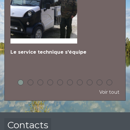
Le service technique s'équipe
L
h
Voir tout
Contacts