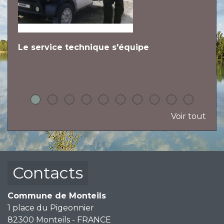
Le service technique s'équipe
L
h
Voir tout
Contacts
Commune de Monteils
1 place du Pigeonnier
82300 Monteils - FRANCE