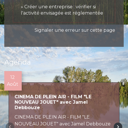
Créer une entreprise : vérifier si
l'activité envisagée est réglementée
Signaler une erreur sur cette page
Agenda
12
Août
CINEMA DE PLEIN AIR - FILM "LE
NOUVEAU JOUET" avec Jamel
Debbouze
CINEMA DE PLEIN AIR - FILM "LE
NOUVEAU JOUET" avec Jamel Debbouze
keyboard_arrow_left
keyboard_arrow_right