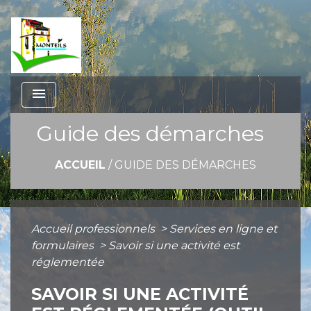
menu
Guide des démarches
ACCUEIL
/
GUIDE DES DÉMARCHES
Accueil professionnels
>
Services en ligne et
formulaires
>
Savoir si une activité est
réglementée
SAVOIR SI UNE ACTIVITÉ