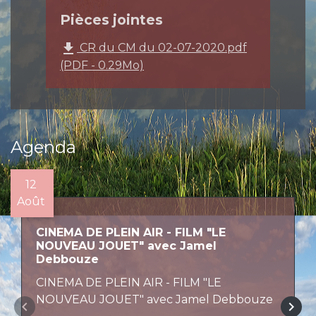
Pièces jointes
file_download
CR du CM du 02-07-2020.pdf
(PDF - 0.29Mo)
Agenda
12
Août
CINEMA DE PLEIN AIR - FILM "LE
NOUVEAU JOUET" avec Jamel
Debbouze
CINEMA DE PLEIN AIR - FILM "LE
NOUVEAU JOUET" avec Jamel Debbouze
keyboard_arrow_left
keyboard_arrow_right