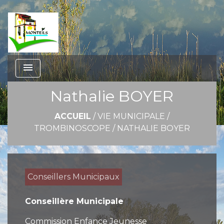
menu
Nathalie BOYER
ACCUEIL
/
VIE MUNICIPALE
/
TROMBINOSCOPE
/
NATHALIE BOYER
Conseillers Municipaux
Conseillère Municipale
Commission Enfance Jeunesse