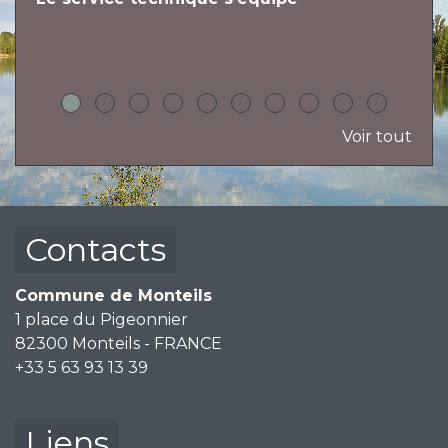
h
Voir tout
Contacts
Commune de Monteils
1 place du Pigeonnier
82300 Monteils - FRANCE
+33 5 63 93 13 39
Liens