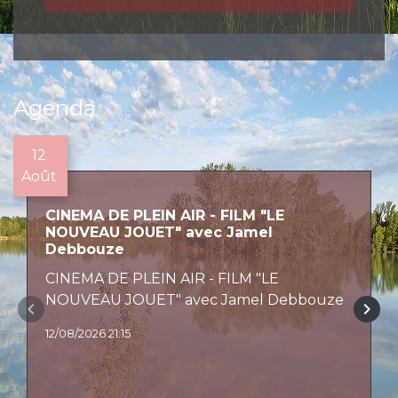
Agenda
12
Août
CINEMA DE PLEIN AIR - FILM "LE
NOUVEAU JOUET" avec Jamel
Debbouze
CINEMA DE PLEIN AIR - FILM "LE
NOUVEAU JOUET" avec Jamel Debbouze
keyboard_arrow_left
keyboard_arrow_right
12/08/2026 21:15