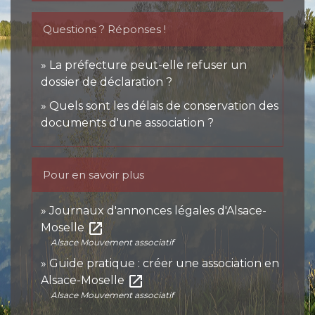
Questions ? Réponses !
La préfecture peut-elle refuser un
dossier de déclaration ?
Quels sont les délais de conservation des
documents d'une association ?
Pour en savoir plus
Journaux d'annonces légales d'Alsace-
open_in_new
Moselle
Alsace Mouvement associatif
Guide pratique : créer une association en
open_in_new
Alsace-Moselle
Alsace Mouvement associatif