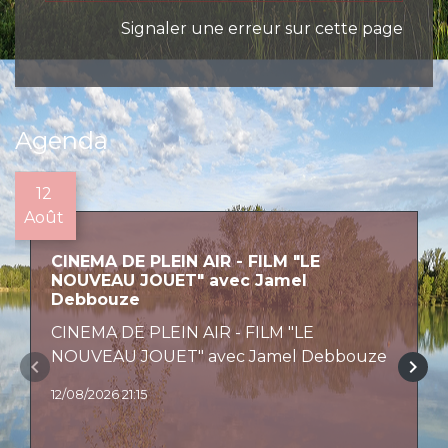
Signaler une erreur sur cette page
Agenda
12
Août
CINEMA DE PLEIN AIR - FILM "LE
NOUVEAU JOUET" avec Jamel
Debbouze
CINEMA DE PLEIN AIR - FILM "LE
NOUVEAU JOUET" avec Jamel Debbouze
keyboard_arrow_left
keyboard_arrow_right
12/08/2026 21:15