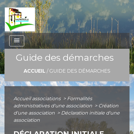
menu
Guide des démarches
ACCUEIL
/
GUIDE DES DÉMARCHES
Accueil associations
>
Formalités
administratives d'une association
>
Création
d'une association
>
Déclaration initiale d'une
association
DÉCLARATION INITIALE