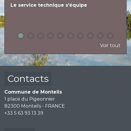
Le service technique s'équipe
L
h
Voir tout
Contacts
Commune de Monteils
1 place du Pigeonnier
82300 Monteils - FRANCE
+33 5 63 93 13 39