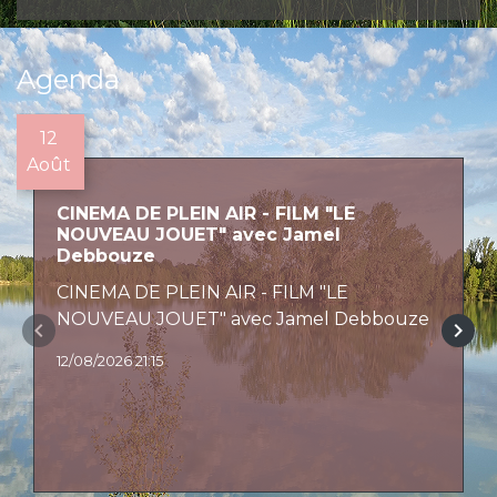
Agenda
12
Août
CINEMA DE PLEIN AIR - FILM "LE
NOUVEAU JOUET" avec Jamel
Debbouze
CINEMA DE PLEIN AIR - FILM "LE
NOUVEAU JOUET" avec Jamel Debbouze
keyboard_arrow_left
keyboard_arrow_right
12/08/2026 21:15