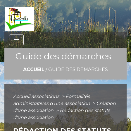
menu
Guide des démarches
ACCUEIL
/
GUIDE DES DÉMARCHES
Accueil associations
>
Formalités
administratives d'une association
>
Création
d'une association
>
Rédaction des statuts
d'une association
RÉDACTION DES STATUTS