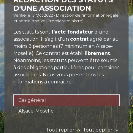
D'UNE ASSOCIATION
Vérifié le 13 Oct 2022 - Direction de l'information légale
et administrative (Première ministre)
Les statuts sont
l'acte fondateur
d'une
association. Il s'agit d'un
contrat
signé par au
moins 2 personnes (7 minimum en Alsace-
Moselle). Ce contrat est établi
librement
.
Néanmoins, les statuts peuvent être soumis
à des obligations particulières pour certaines
associations. Nous vous présentons les
informations à connaître.
Cas général
Alsace-Moselle
Tout replier
Tout déplier
keyboard_arrow_up
keyboard_arrow_down