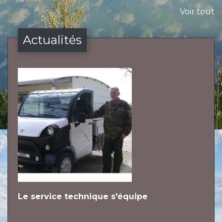
Voir tout
Actualités
Le service technique s'équipe
L
h