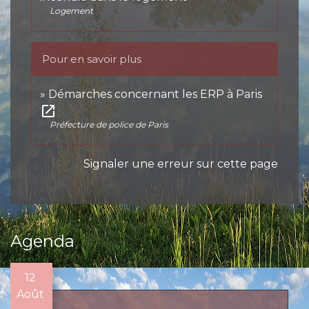
Logement
Pour en savoir plus
Démarches concernant les ERP à Paris
open_in_new
Préfecture de police de Paris
Signaler une erreur sur cette page
Agenda
12
Août