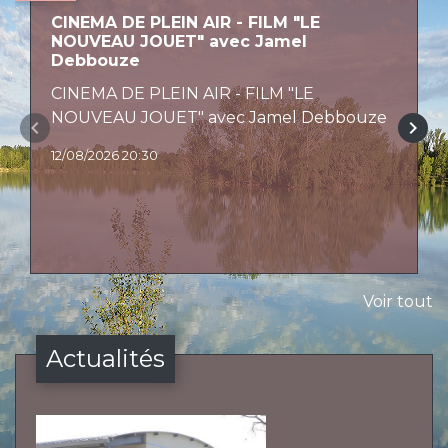
CINEMA DE PLEIN AIR - FILM "LE
NOUVEAU JOUET" avec Jamel
Debbouze
CINEMA DE PLEIN AIR - FILM "LE
NOUVEAU JOUET" avec Jamel Debbouze
keyboard_arrow_left
keyboard_arrow_right
12/08/2026 20:30
Voir tout
Actualités