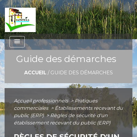
menu
Guide des démarches
ACCUEIL
/
GUIDE DES DÉMARCHES
Accueil professionnels
>
Pratiques
commerciales
>
Établissements recevant du
public (ERP)
>
Règles de sécurité d'un
établissement recevant du public (ERP)
RÈGLES DE SÉCURITÉ D'UN