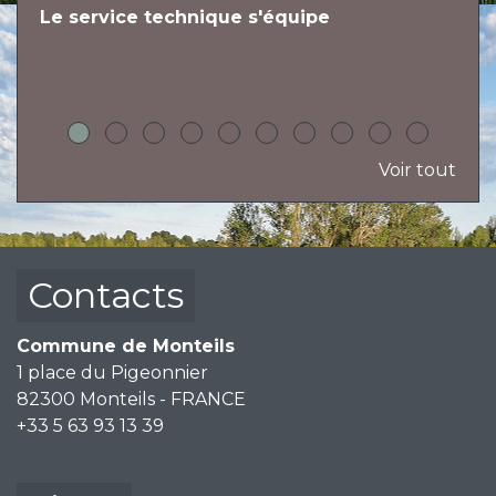
Le service technique s'équipe
L
h
Voir tout
Contacts
Commune de Monteils
1 place du Pigeonnier
82300 Monteils - FRANCE
+33 5 63 93 13 39