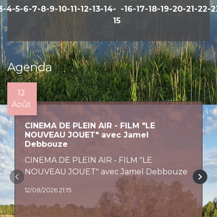
3
-4
-5
-6
-7
-8
-9
-10
-11
-12
-13
-14
-
-16
-17
-18
-19
-20
-21
-22
-2
15
Agenda
12
Août
CINEMA DE PLEIN AIR - FILM "LE
NOUVEAU JOUET" avec Jamel
Debbouze
CINEMA DE PLEIN AIR - FILM "LE
NOUVEAU JOUET" avec Jamel Debbouze
keyboard_arrow_left
keyboard_arrow_right
12/08/2026 21:15