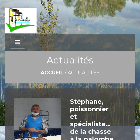
menu
Actualités
ACCUEIL
/
ACTUALITÉS
Stéphane,
poissonnier
et
spécialiste…
de la chasse
à la palombe